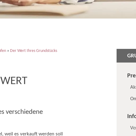
ufen
»
Der Wert Ihres Grundstücks
GR
Pre
 WERT
Ak
On
es verschiedene
Inf
Ve
, weil es verkauft werden soll