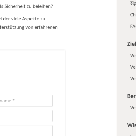
Ti
s Sicherheit zu beleihen?
Ch
 der viele Aspekte zu
FA
Unterstützung von erfahrenen
Zie
Ve
Ve
Ve
Ber
Ve
Wis