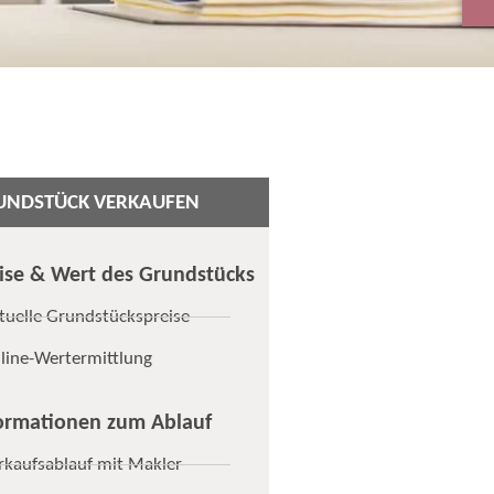
UNDSTÜCK VERKAUFEN
ise & Wert des Grundstücks
tuelle Grundstückspreise
line-Wertermittlung
ormationen zum Ablauf
rkaufsablauf mit Makler