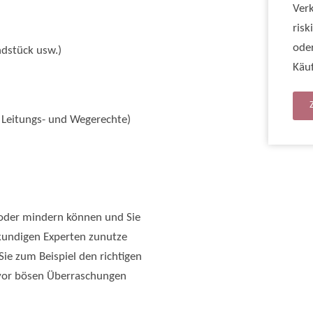
Verk
risk
ode
dstück usw.)
Käuf
 Leitungs- und Wegerechte)
 oder mindern können und Sie
hkundigen Experten zunutze
ie zum Beispiel den richtigen
g vor bösen Überraschungen