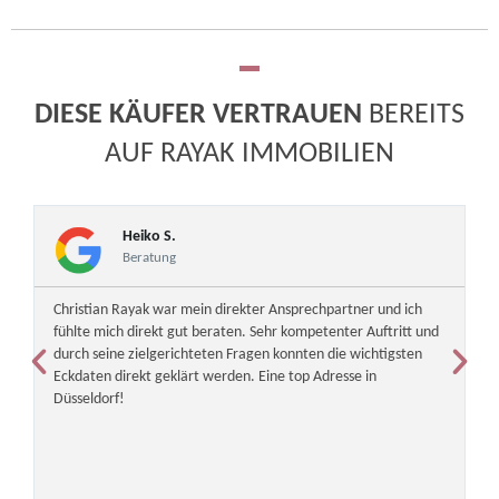
DIESE KÄUFER VERTRAUEN
BEREITS
AUF RAYAK IMMOBILIEN
Heiko S.
Beratung
Christian Rayak war mein direkter Ansprechpartner und ich
Wi
fühlte mich direkt gut beraten. Sehr kompetenter Auftritt und
de
durch seine zielgerichteten Fragen konnten die wichtigsten
du
Eckdaten direkt geklärt werden. Eine top Adresse in
is
Düsseldorf!
w
w