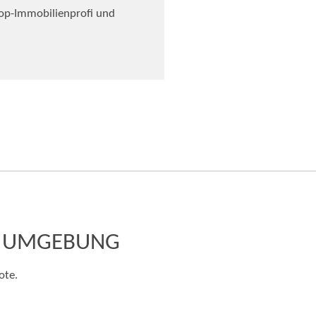
op-Immobilienprofi und
D UMGEBUNG
ote.