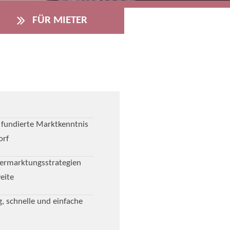
FÜR MIETER
d fundierte Marktkenntnis
orf
ermarktungsstrategien
eite
, schnelle und einfache