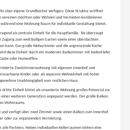
eits über eigene Grundbücher verfügen. Diese Struktur eröffnet
onen vereinen möchten oder Wohnen und Vermieten kombinieren
t, während eine Wohnung Raum für individuelle Gestaltung bietet.
agend als zentrale Einheit für die Hauptfamilie. Sie überzeugt
em Zugang zum weitläufigen Garten sowie einer überdachten
dienen kann. Das große Wohnzimmer und die angrenzende Küche
wird diese Einheit durch ein modernes Badezimmer mit bodentiefer
 Gäste oder Homeoffice.
dernisierte Zweizimmerwohnung mit eigenem Innenhof und
n, erwachsene Kinder oder als separate Wohneinheit mit hoher
angenehme Unabhängigkeit vom restlichen Haus.
dritte Einheit bietet als unsanierte Wohnung großes Potenzial zur
se einer weiteren Generation angepasst werden. Der große Balkon
 des Wohnraums.
rt und verfügt über zwei Zimmer sowie einen Balkon zum Innenhof.
ieder oder zur ergänzenden Vermietung.
ür alle Parteien. Neben individuellen Kellerräumen stehen eine