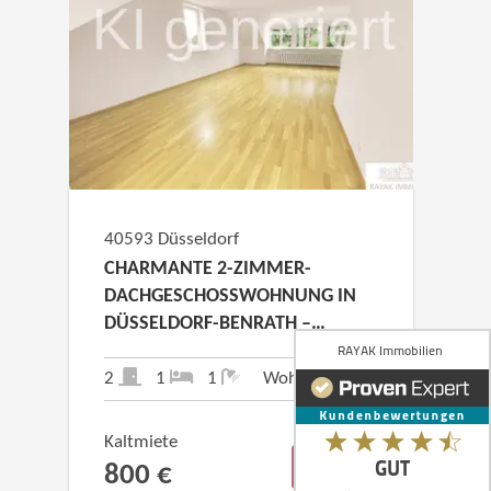
40593 Düsseldorf
CHARMANTE 2-ZIMMER-
DACHGESCHOSSWOHNUNG IN
DÜSSELDORF-BENRATH –
MUSIKANTENVIERTEL/RAYAK
IMMOBILIEN/IHR MAKLER FÜR
2
1
1
Wohnfl.: 62 m²
DEN DÜSSELDORFER SÜDEN
Kaltmiete
DETAILS
800 €