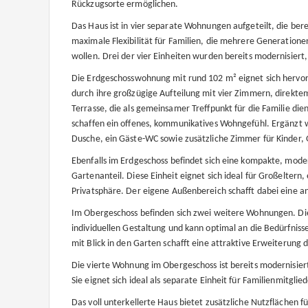
Rückzugsorte ermöglichen.
Das Haus ist in vier separate Wohnungen aufgeteilt, die ber
maximale Flexibilität für Familien, die mehrere Generati
wollen. Drei der vier Einheiten wurden bereits modernisier
Die Erdgeschosswohnung mit rund 102 m² eignet sich hervorr
durch ihre großzügige Aufteilung mit vier Zimmern, direkt
Terrasse, die als gemeinsamer Treffpunkt für die Familie 
schaffen ein offenes, kommunikatives Wohngefühl. Ergänzt 
Dusche, ein Gäste-WC sowie zusätzliche Zimmer für Kinder,
Ebenfalls im Erdgeschoss befindet sich eine kompakte, mo
Gartenanteil. Diese Einheit eignet sich ideal für Großelter
Privatsphäre. Der eigene Außenbereich schafft dabei eine 
Im Obergeschoss befinden sich zwei weitere Wohnungen. Die 
individuellen Gestaltung und kann optimal an die Bedürfnis
mit Blick in den Garten schafft eine attraktive Erweiterung
Die vierte Wohnung im Obergeschoss ist bereits modernisie
Sie eignet sich ideal als separate Einheit für Familienmitgl
Das voll unterkellerte Haus bietet zusätzliche Nutzflächen f