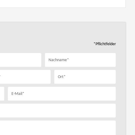
*Pflichtfelder
Nachname*
*
Ort*
E-Mail*