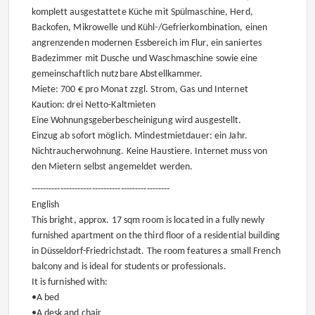
komplett ausgestattete Küche mit Spülmaschine, Herd,
Backofen, Mikrowelle und Kühl-/Gefrierkombination, einen
angrenzenden modernen Essbereich im Flur, ein saniertes
Badezimmer mit Dusche und Waschmaschine sowie eine
gemeinschaftlich nutzbare Abstellkammer.
Miete: 700 € pro Monat zzgl. Strom, Gas und Internet
Kaution: drei Netto-Kaltmieten
Eine Wohnungsgeberbescheinigung wird ausgestellt.
Einzug ab sofort möglich. Mindestmietdauer: ein Jahr.
Nichtraucherwohnung. Keine Haustiere. Internet muss von
den Mietern selbst angemeldet werden.
------------------------------------------------
English
This bright, approx. 17 sqm room is located in a fully newly
furnished apartment on the third floor of a residential building
in Düsseldorf-Friedrichstadt. The room features a small French
balcony and is ideal for students or professionals.
It is furnished with:
•A bed
•A desk and chair