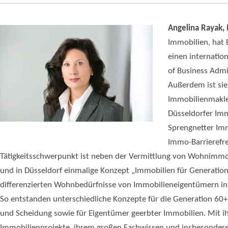
Angelina Rayak
Immobilien, hat 
einen internati
of Business Admi
Außerdem ist sie
Immobilienmakler
Düsseldorfer Im
Sprengnetter Imm
Immo-Barrierefrei
Tätigkeitsschwerpunkt ist neben der Vermittlung von Wohnimmob
und in Düsseldorf einmalige Konzept „Immobilien für Generatione
differenzierten Wohnbedürfnisse von Immobilieneigentümern in
So entstanden unterschiedliche Konzepte für die Generation 60+
und Scheidung sowie für Eigentümer geerbter Immobilien. Mit ih
Immobilienprojekte, ihrem großen Fachwissen und insbesonder