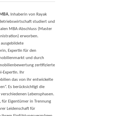
, MBA
, Inhaberin von Rayak
Betriebswirtschaft studiert und
onalen MBA-Abschluss (Master
nistration) erworben.
 ausgebildete
in, Expertin für den
mobilienmarkt und durch
obilienbewertung zertifizierte
-Expertin. Ihr
ilien das von ihr entwickelte
n“. Es berücksichtigt die
 verschiedenen Lebensphasen.
, für Eigentümer in Trennung
rer Leidenschaft für
e ihrem Einfühlungsvermögen