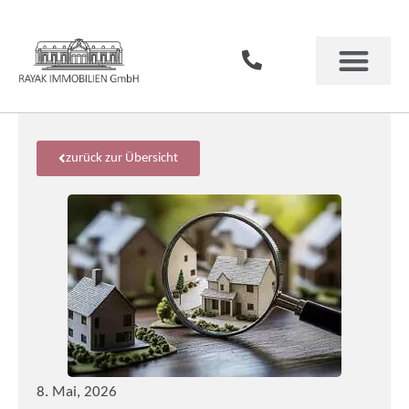
Für Verkäufer
Für Vermieter
Immobilien Magazin
zurück zur Übersicht
8. Mai, 2026