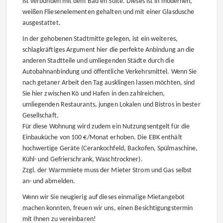
ist verbunden mit dem Bad en Suite. Dieses ist in modernen,
weißen Fliesenelementen gehalten und mit einer Glasdusche
ausgestattet.
In der gehobenen Stadtmitte gelegen, ist ein weiteres,
schlagkräftiges Argument hier die perfekte Anbindung an die
anderen Stadtteile und umliegenden Städte durch die
Autobahnanbindung und öffentliche Verkehrsmittel. Wenn Sie
nach getaner Arbeit den Tag ausklingen lassen möchten, sind
Sie hier zwischen Kö und Hafen in den zahlreichen,
umliegenden Restaurants, jungen Lokalen und Bistros in bester
Gesellschaft.
Für diese Wohnung wird zudem ein Nutzungsentgelt für die
Einbauküche von 100 €/Monat erhoben. Die EBK enthält
hochwertige Geräte (Cerankochfeld, Backofen, Spülmaschine,
Kühl- und Gefrierschrank, Waschtrockner).
Zzgl. der Warmmiete muss der Mieter Strom und Gas selbst
an- und abmelden.
Wenn wir Sie neugierig auf dieses einmalige Mietangebot
machen konnten, freuen wir uns, einen Besichtigungstermin
mit Ihnen zu vereinbaren!