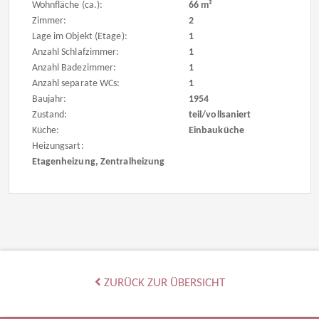
Wohnfläche (ca.):
66 m²
Zimmer:
2
Lage im Objekt (Etage):
1
Anzahl Schlafzimmer:
1
Anzahl Badezimmer:
1
Anzahl separate WCs:
1
Baujahr:
1954
Zustand:
teil/vollsaniert
Küche:
Einbauküche
Heizungsart:
Etagenheizung, Zentralheizung
ZURÜCK ZUR ÜBERSICHT